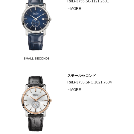
Ref.P3755.SG.1121.2601
> MORE
SMALL SECONDS
スモールセコンド
Ref.P3755.SRG.1021.7604
> MORE