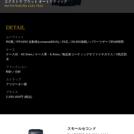
エクストラ フラット オートマティック
Ref.P3754D.RG.1231.7624
DETAIL
ムーブメント
RG製／PP1650 自動巻(Lemania8810)／25石／28,800振動／パワーリザーブ約38時間
ケース
ケース径・40.5mm／ケース厚・6.9mm／無反射コーティングサファイヤガラス／3気圧防
水
ファンクション
時針／分針
ストラップ
アリゲーター製
プライス
2,050,400円 (税込)
スモールセコンド