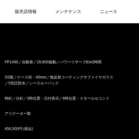
販売店情報
メンテナンス
ニュース
PP1490／自動巻／28,800振動／パワーリザーブ約42時間
SS製／ケース径・40mm／無反射コーティングサファイヤガラス
／5気圧防水／シースルーバック
時針／分針／3時位置・日付表示／6時位置・スモールセコンド
アリゲーター製
456,500円 (税込)