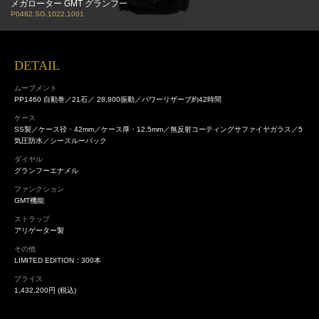
メガローター GMT グランフー
P0482.SG.1022.1001
DETAIL
ムーブメント
PP1460 自動巻／21石／ 28,800振動／パワーリザーブ約42時間
ケース
SS製／ケース径・42mm／ケース厚・12.5mm／無反射コーティングサファイヤガラス／5
気圧防水／シースルーバック
ダイヤル
グランフーエナメル
ファンクション
GMT機能
ストラップ
アリゲーター製
その他
LIMITED EDITION：300本
プライス
1,432,200円 (税込)